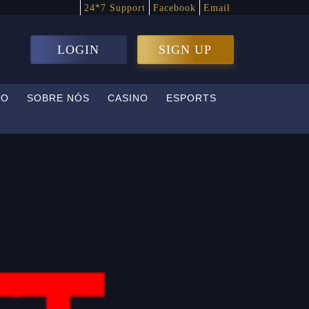
24*7 Support
Facebook
Email
LOGIN
SIGN UP
GO
SOBRE NÓS
CASINO
ESPORTS