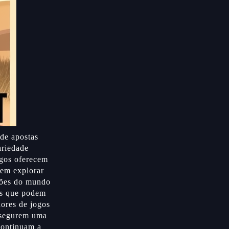
 de apostas
ariedade
jogos oferecem
dem explorar
ações do mundo
os que podem
ores de jogos
assegurem uma
 continuam a