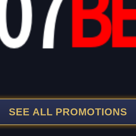
SEE ALL PROMOTIONS