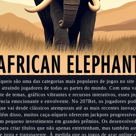
queis são uma das categorias mais populares de jogos no site
 atraindo jogadores de todas as partes do mundo. Com uma v
e de temas, gráficos vibrantes e recursos interativos, esses 
ncia emocionante e envolvente. No 207Bet, os jogadores po
ue vai desde clássicos atemporais até as mais recentes inov
Além disso, muitos caça-níqueis oferecem jackpots progressiv
um pequeno investimento em grandes prêmios. Os desenvolved
para criar títulos que não apenas entretenham, mas também 
e justa e transparente. À medida que os jogos de azar online