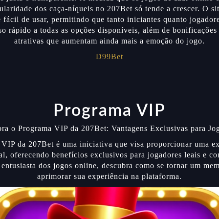
pularidade dos caça-níqueis no 207Bet só tende a crescer. O si
 fácil de usar, permitindo que tanto iniciantes quanto jogador
o rápido a todas as opções disponíveis, além de bonificaçõe
atrativas que aumentam ainda mais a emoção do jogo.
D99Bet
Programa VIP
ra o Programa VIP da 207Bet: Vantagens Exclusivas para Jo
VIP da 207Bet é uma iniciativa que visa proporcionar uma ex
al, oferecendo benefícios exclusivos para jogadores leais e c
 entusiasta dos jogos online, descubra como se tornar um me
aprimorar sua experiência na plataforma.