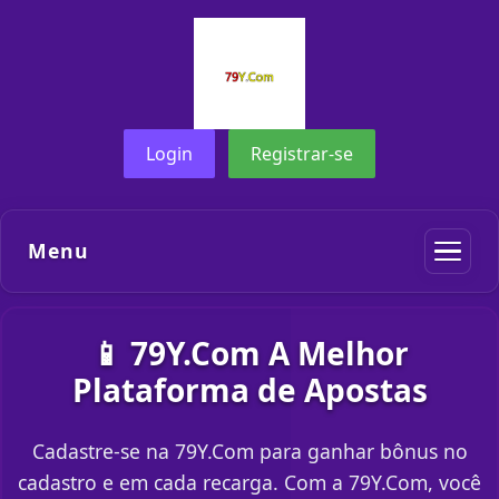
Login
Registrar-se
Menu
📱 79Y.Com A Melhor
Plataforma de Apostas
Cadastre-se na 79Y.Com para ganhar bônus no
cadastro e em cada recarga. Com a 79Y.Com, você