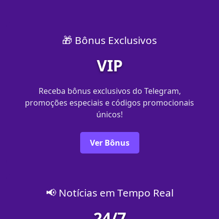
🎁 Bônus Exclusivos
VIP
Receba bônus exclusivos do Telegram,
promoções especiais e códigos promocionais
únicos!
Ver Bônus
📢 Notícias em Tempo Real
24/7