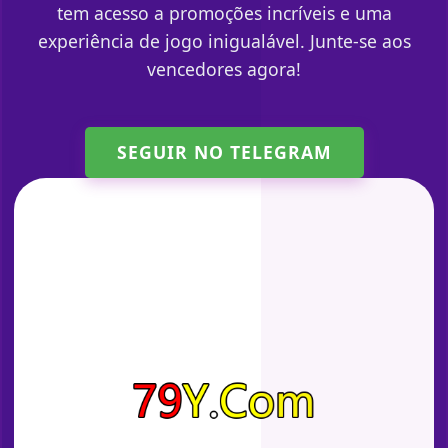
tem acesso a promoções incríveis e uma
experiência de jogo inigualável. Junte-se aos
vencedores agora!
SEGUIR NO TELEGRAM