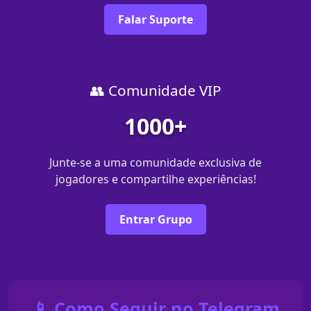
Falar Suporte
👥 Comunidade VIP
1000+
Junte-se a uma comunidade exclusiva de
jogadores e compartilhe experiências!
Entrar Grupo
📱 Como Seguir no Telegram