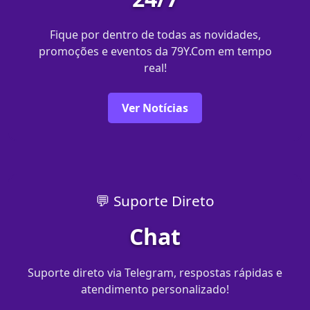
Fique por dentro de todas as novidades,
promoções e eventos da 79Y.Com em tempo
real!
Ver Notícias
💬 Suporte Direto
Chat
Suporte direto via Telegram, respostas rápidas e
atendimento personalizado!