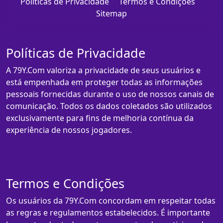
Políticas de Privacidade
Termos e Condições
Sitemap
Políticas de Privacidade
A 79Y.Com valoriza a privacidade de seus usuários e
está empenhada em proteger todas as informações
pessoais fornecidas durante o uso de nossos canais de
comunicação. Todos os dados coletados são utilizados
exclusivamente para fins de melhoria contínua da
experiência de nossos jogadores.
Termos e Condições
Os usuários da 79Y.Com concordam em respeitar todas
as regras e regulamentos estabelecidos. É importante