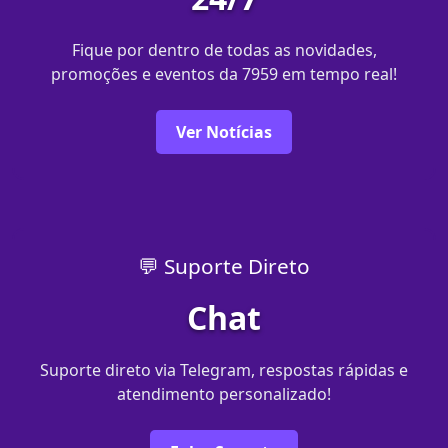
Fique por dentro de todas as novidades,
promoções e eventos da 7959 em tempo real!
Ver Notícias
💬 Suporte Direto
Chat
Suporte direto via Telegram, respostas rápidas e
atendimento personalizado!