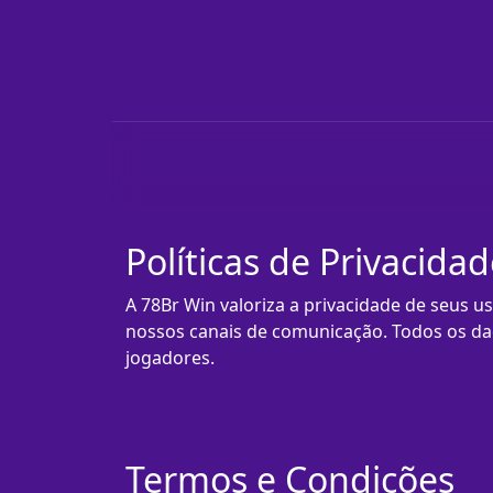
Políticas de Privacida
A 78Br Win valoriza a privacidade de seus 
nossos canais de comunicação. Todos os dad
jogadores.
Termos e Condições