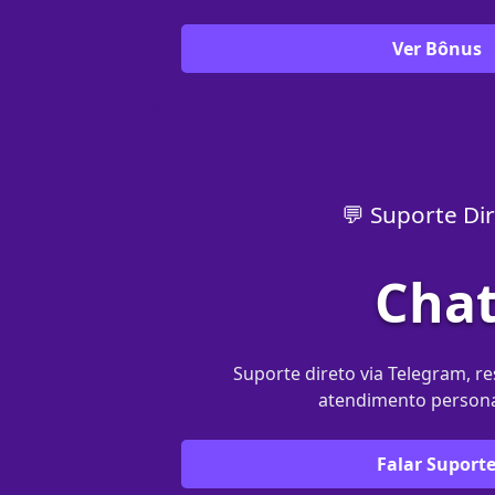
Ver Bônus
💬 Suporte Di
Cha
Suporte direto via Telegram, r
atendimento persona
Falar Suport