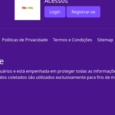
Acessos
Login
Registrar-se
Políticas de Privacidade
Termos e Condições
Sitemap
de
usuários e está empenhada em proteger todas as informaçõ
os coletados são utilizados exclusivamente para fins de m