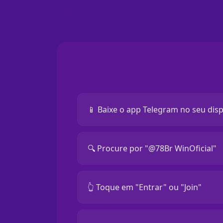
📱 Baixe o app Telegram no seu disp
🔍 Procure por "@78Br WinOficial"
👆 Toque em "Entrar" ou "Join"