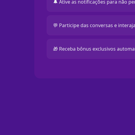
🔔 Ative as notificações para não p
💬 Participe das conversas e interaj
🎁 Receba bônus exclusivos autom