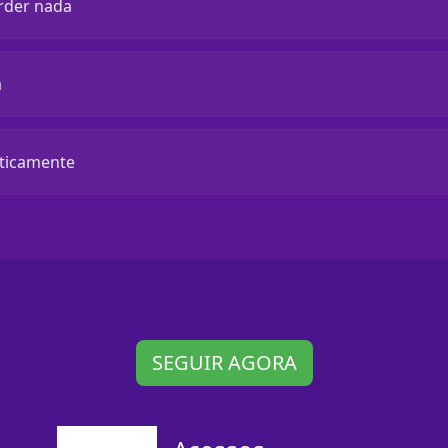
erder nada
a
aticamente
SEGUIR AGORA