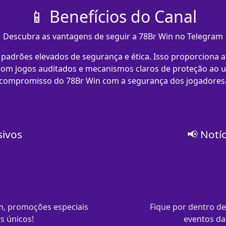
📱 Benefícios do Canal
Descubra as vantagens de seguir a 78Br Win no Telegram
 padrões elevados de segurança e ética. Isso proporciona a
om jogos auditados e mecanismos claros de proteção ao us
compromisso do 78Br Win com a segurança dos jogadores
sivos
📢 Notí
m, promoções especiais
Fique por dentro d
s únicos!
eventos da