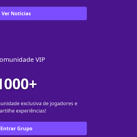
Ver Notícias
Comunidade VIP
1000+
unidade exclusiva de jogadores e
rtilhe experiências!
Entrar Grupo