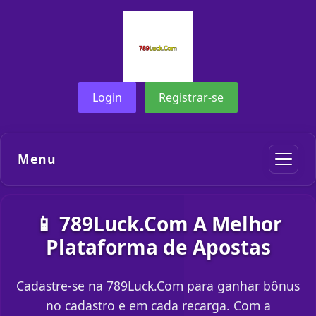
Login
Registrar-se
Menu
📱 789Luck.Com A Melhor
Plataforma de Apostas
Cadastre-se na 789Luck.Com para ganhar bônus
no cadastro e em cada recarga. Com a