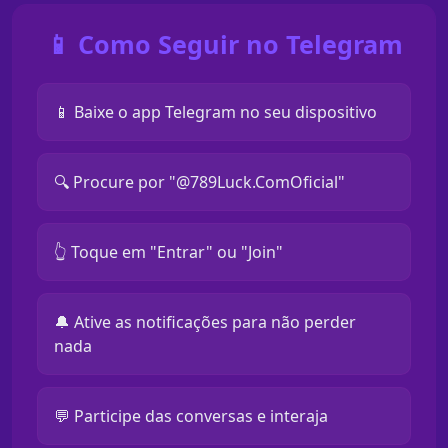
📱 Como Seguir no Telegram
📱 Baixe o app Telegram no seu dispositivo
🔍 Procure por "@789Luck.ComOficial"
👆 Toque em "Entrar" ou "Join"
🔔 Ative as notificações para não perder
nada
💬 Participe das conversas e interaja