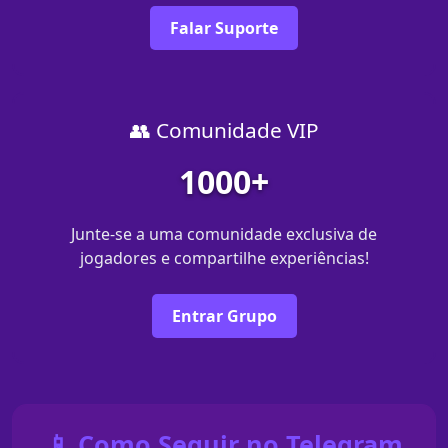
Falar Suporte
👥 Comunidade VIP
1000+
Junte-se a uma comunidade exclusiva de
jogadores e compartilhe experiências!
Entrar Grupo
📱 Como Seguir no Telegram