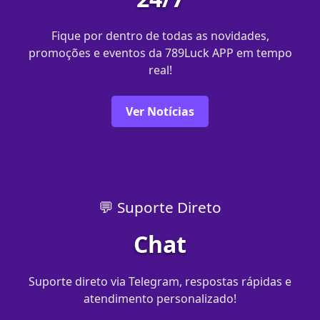
Fique por dentro de todas as novidades,
promoções e eventos da 789Luck APP em tempo
real!
Ver Notícias
💬 Suporte Direto
Chat
Suporte direto via Telegram, respostas rápidas e
atendimento personalizado!