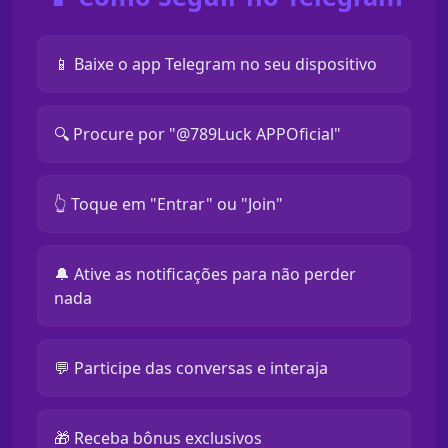
📱 Baixe o app Telegram no seu dispositivo
🔍 Procure por "@789Luck APPOficial"
👆 Toque em "Entrar" ou "Join"
🔔 Ative as notificações para não perder
nada
💬 Participe das conversas e interaja
🎁 Receba bônus exclusivos