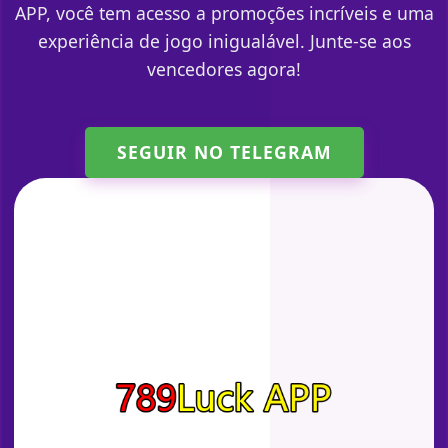
APP, você tem acesso a promoções incríveis e uma
experiência de jogo inigualável. Junte-se aos
vencedores agora!
SEGUIR NO TELEGRAM