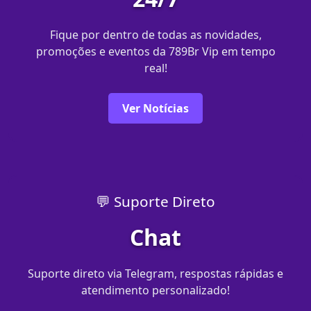
Fique por dentro de todas as novidades,
promoções e eventos da 789Br Vip em tempo
real!
Ver Notícias
💬 Suporte Direto
Chat
Suporte direto via Telegram, respostas rápidas e
atendimento personalizado!