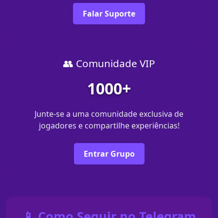
Falar Suporte
👥 Comunidade VIP
1000+
Junte-se a uma comunidade exclusiva de
jogadores e compartilhe experiências!
Entrar Grupo
📱 Como Seguir no Telegram