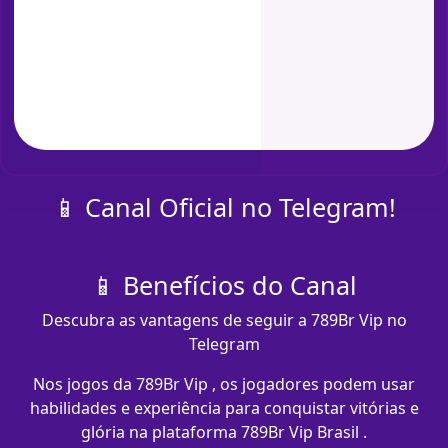
📱 Canal Oficial no Telegram!
📱 Benefícios do Canal
Descubra as vantagens de seguir a 789Br Vip no
Telegram
Nos jogos da 789Br Vip , os jogadores podem usar
habilidades e experiência para conquistar vitórias e
glória na plataforma 789Br Vip Brasil .