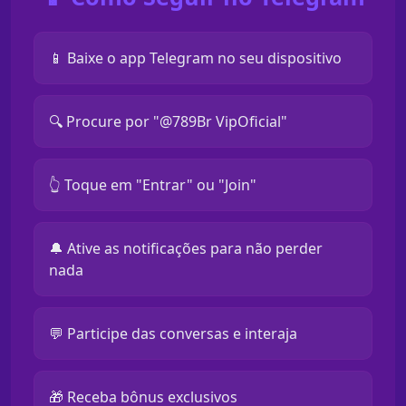
📱 Baixe o app Telegram no seu dispositivo
🔍 Procure por "@789Br VipOficial"
👆 Toque em "Entrar" ou "Join"
🔔 Ative as notificações para não perder
nada
💬 Participe das conversas e interaja
🎁 Receba bônus exclusivos