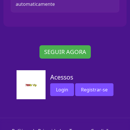
automaticamente
SEGUIR AGORA
Acessos
Login
Registrar-se