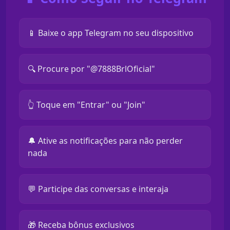
📱 Baixe o app Telegram no seu dispositivo
🔍 Procure por "@7888BrlOficial"
👆 Toque em "Entrar" ou "Join"
🔔 Ative as notificações para não perder
nada
💬 Participe das conversas e interaja
🎁 Receba bônus exclusivos