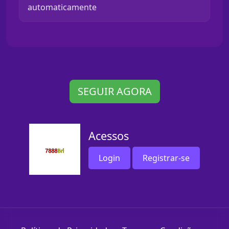
automaticamente
SEGUIR AGORA
Acessos
Login
Registrar-se