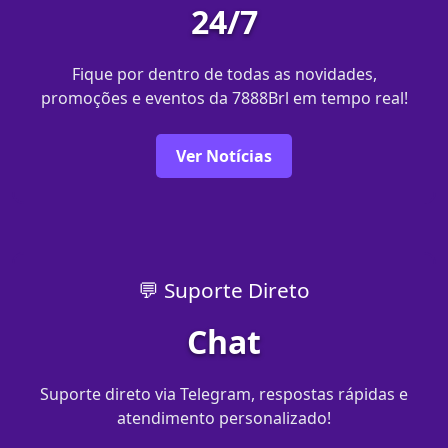
24/7
Fique por dentro de todas as novidades,
promoções e eventos da 7888Brl em tempo real!
Ver Notícias
💬 Suporte Direto
Chat
Suporte direto via Telegram, respostas rápidas e
atendimento personalizado!