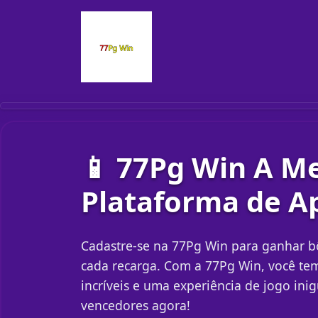
📱 77Pg Win A M
Plataforma de A
Cadastre-se na 77Pg Win para ganhar b
cada recarga. Com a 77Pg Win, você te
incríveis e uma experiência de jogo inig
vencedores agora!