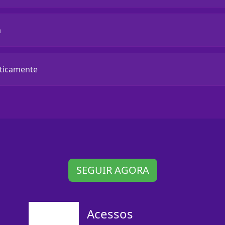
a
aticamente
SEGUIR AGORA
Acessos