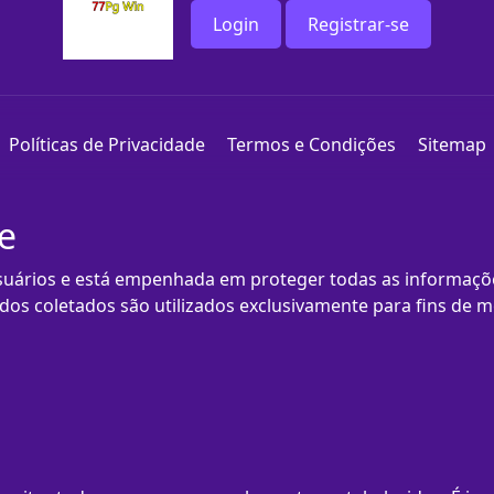
Login
Registrar-se
Políticas de Privacidade
Termos e Condições
Sitemap
de
usuários e está empenhada em proteger todas as informaçõ
os coletados são utilizados exclusivamente para fins de m