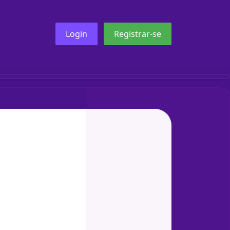
Login
Registrar-se