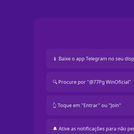
📱 Baixe o app Telegram no seu disp
🔍 Procure por "@77Pg WinOficial"
👆 Toque em "Entrar" ou "Join"
🔔 Ative as notificações para não p