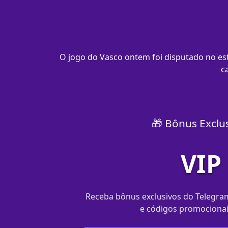
O jogo do Vasco ontem foi disputado no es
c
🎁 Bônus Exclu
VIP
Receba bônus exclusivos do Telegra
e códigos promocionai