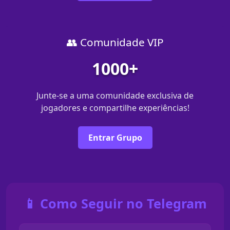
👥 Comunidade VIP
1000+
Junte-se a uma comunidade exclusiva de
jogadores e compartilhe experiências!
Entrar Grupo
📱 Como Seguir no Telegram