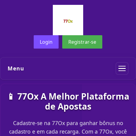
Login
Registrar-se
Menu
📱 77Ox A Melhor Plataforma
de Apostas
Cadastre-se na 77Ox para ganhar bônus no
cadastro e em cada recarga. Com a 77Ox, você