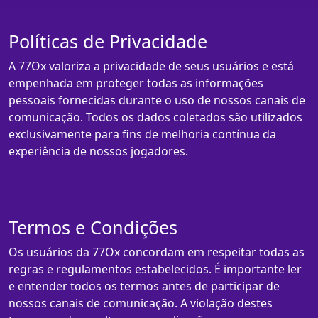
Políticas de Privacidade
A 77Ox valoriza a privacidade de seus usuários e está
empenhada em proteger todas as informações
pessoais fornecidas durante o uso de nossos canais de
comunicação. Todos os dados coletados são utilizados
exclusivamente para fins de melhoria contínua da
experiência de nossos jogadores.
Termos e Condições
Os usuários da 77Ox concordam em respeitar todas as
regras e regulamentos estabelecidos. É importante ler
e entender todos os termos antes de participar de
nossos canais de comunicação. A violação destes