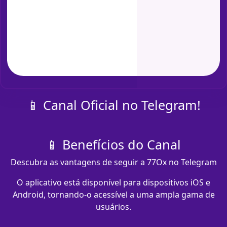
📱 Canal Oficial no Telegram!
📱 Benefícios do Canal
Descubra as vantagens de seguir a 77Ox no Telegram
O aplicativo está disponível para dispositivos iOS e
Android, tornando-o acessível a uma ampla gama de
usuários.