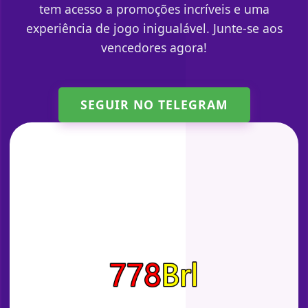
tem acesso a promoções incríveis e uma
experiência de jogo inigualável. Junte-se aos
vencedores agora!
SEGUIR NO TELEGRAM