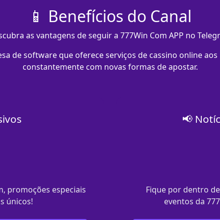
📱 Benefícios do Canal
scubra as vantagens de seguir a 777Win Com APP no Teleg
a de software que oferece serviços de cassino online aos
constantemente com novas formas de apostar.
sivos
📢 Notí
m, promoções especiais
Fique por dentro d
s únicos!
eventos da 77