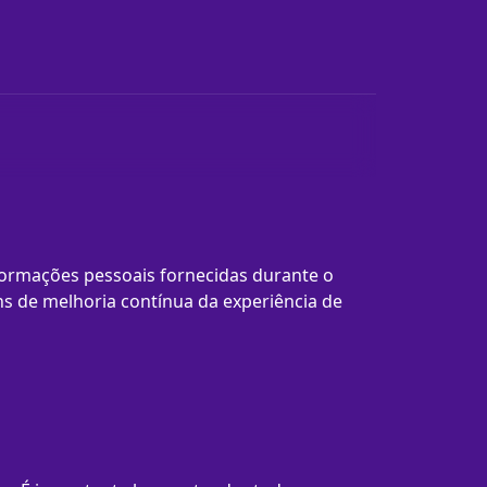
formações pessoais fornecidas durante o
ns de melhoria contínua da experiência de