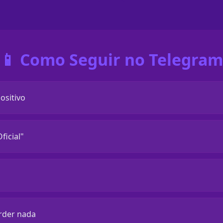
📱 Como Seguir no Telegram
ositivo
icial"
erder nada