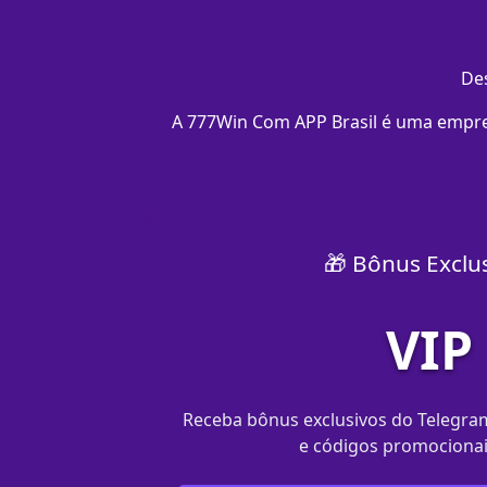
De
A 777Win Com APP Brasil é uma empres
🎁 Bônus Exclu
VIP
Receba bônus exclusivos do Telegra
e códigos promocionai