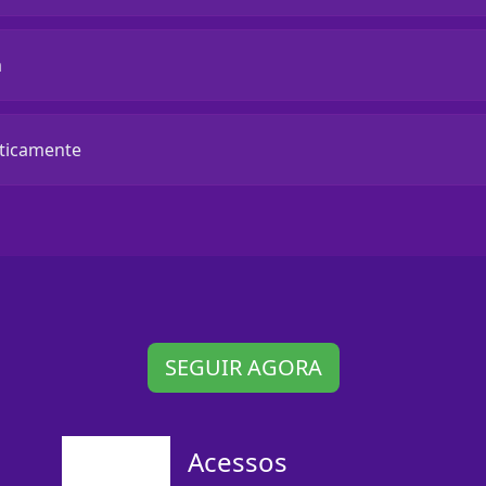
a
aticamente
SEGUIR AGORA
Acessos