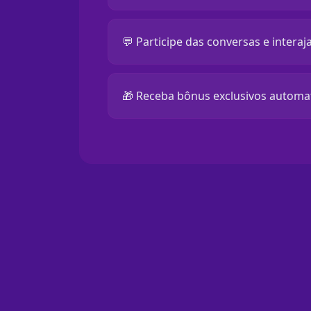
💬 Participe das conversas e interaj
🎁 Receba bônus exclusivos autom