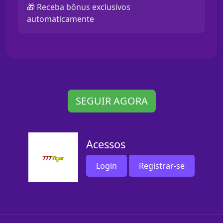
🎁 Receba bônus exclusivos
automaticamente
SEGUIR AGORA
Acessos
Login
Registrar-se