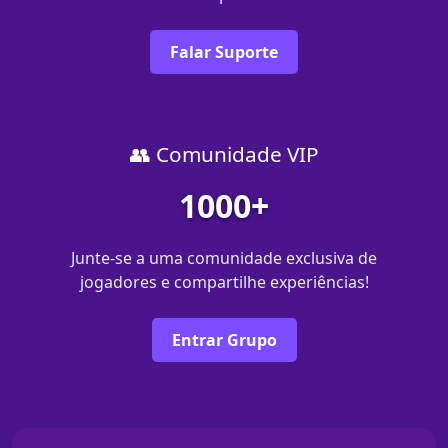
Falar Suporte
👥 Comunidade VIP
1000+
Junte-se a uma comunidade exclusiva de
jogadores e compartilhe experiências!
Entrar Grupo