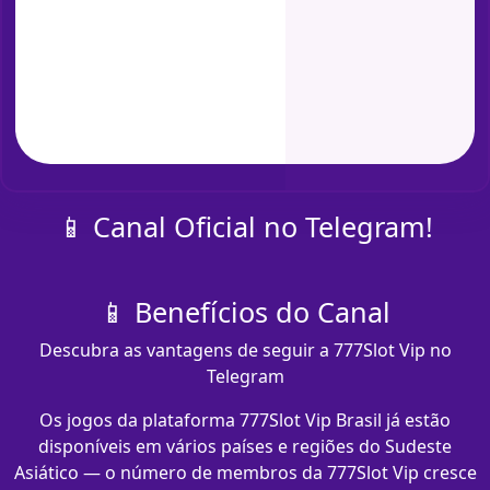
📱 Canal Oficial no Telegram!
📱 Benefícios do Canal
Descubra as vantagens de seguir a 777Slot Vip no
Telegram
Os jogos da plataforma 777Slot Vip Brasil já estão
disponíveis em vários países e regiões do Sudeste
Asiático — o número de membros da 777Slot Vip cresce