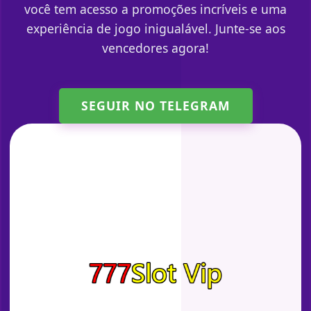
você tem acesso a promoções incríveis e uma
experiência de jogo inigualável. Junte-se aos
vencedores agora!
SEGUIR NO TELEGRAM