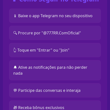
📱 Baixe o app Telegram no seu dispositivo
🔍 Procure por "@777RR.ComOficial"
👆 Toque em "Entrar" ou "Join"
🔔 Ative as notificações para não perder
nada
💬 Participe das conversas e interaja
🎁 Receba bônus exclusivos