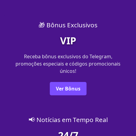
🎁 Bônus Exclusivos
VIP
Receba bônus exclusivos do Telegram,
promoções especiais e códigos promocionais
únicos!
Ver Bônus
📢 Notícias em Tempo Real
24/7