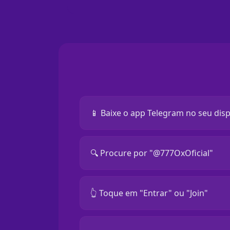
📱 Baixe o app Telegram no seu disp
🔍 Procure por "@777OxOficial"
👆 Toque em "Entrar" ou "Join"