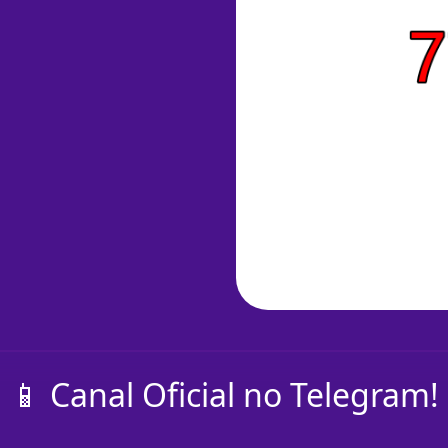
📱 Canal Oficial no Telegram!