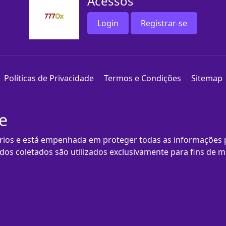
Acessos
Login
Registrar-se
Políticas de Privacidade
Termos e Condições
Sitemap
de
ários e está empenhada em proteger todas as informações 
os coletados são utilizados exclusivamente para fins de m