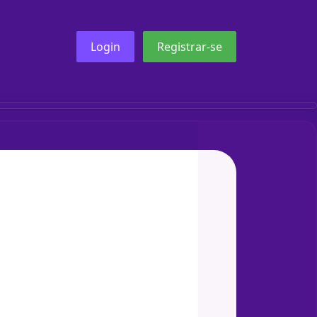
Login
Registrar-se