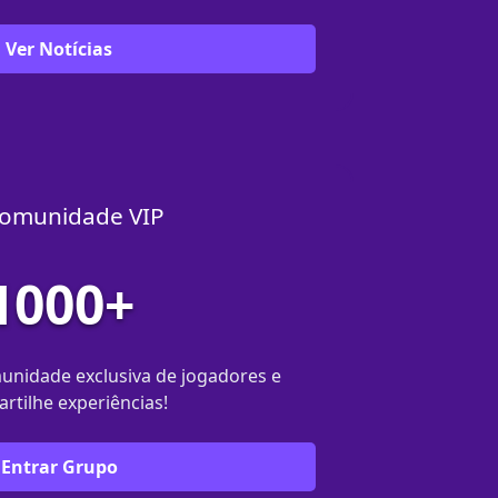
Ver Notícias
Comunidade VIP
1000+
unidade exclusiva de jogadores e
rtilhe experiências!
Entrar Grupo