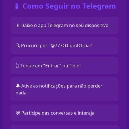
📱 Como Seguir no Telegram
📱 Baixe o app Telegram no seu dispositivo
🔍 Procure por "@777O.ComOficial"
👆 Toque em "Entrar" ou "Join"
🔔 Ative as notificações para não perder
nada
💬 Participe das conversas e interaja