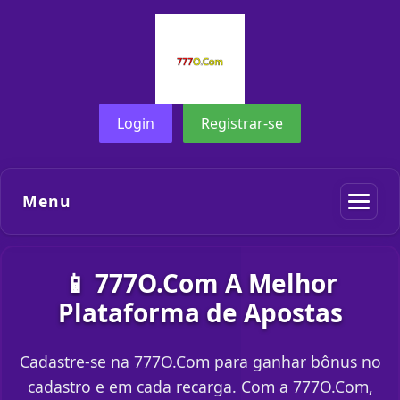
Login
Registrar-se
Menu
📱 777O.Com A Melhor
Plataforma de Apostas
Cadastre-se na 777O.Com para ganhar bônus no
cadastro e em cada recarga. Com a 777O.Com,