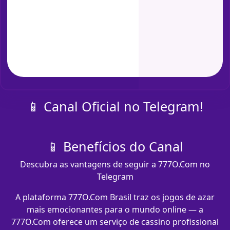
📱 Canal Oficial no Telegram!
📱 Benefícios do Canal
Descubra as vantagens de seguir a 777O.Com no
Telegram
A plataforma 777O.Com Brasil traz os jogos de azar
mais emocionantes para o mundo online — a
777O.Com oferece um serviço de cassino profissional