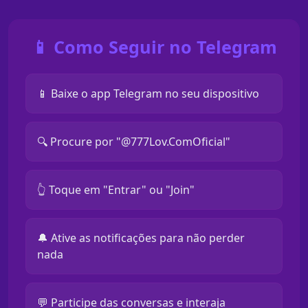
📱 Como Seguir no Telegram
📱 Baixe o app Telegram no seu dispositivo
🔍 Procure por "@777Lov.ComOficial"
👆 Toque em "Entrar" ou "Join"
🔔 Ative as notificações para não perder
nada
💬 Participe das conversas e interaja