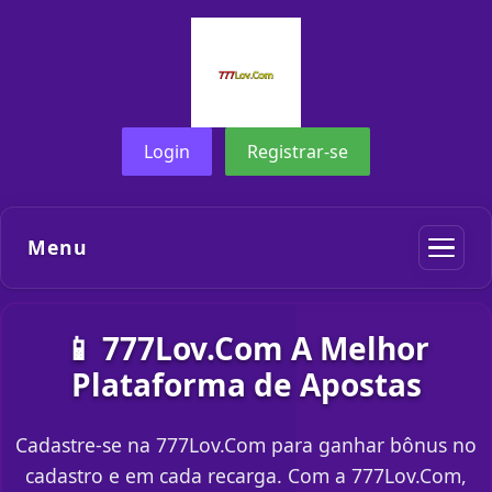
Login
Registrar-se
Menu
📱 777Lov.Com A Melhor
Plataforma de Apostas
Cadastre-se na 777Lov.Com para ganhar bônus no
cadastro e em cada recarga. Com a 777Lov.Com,