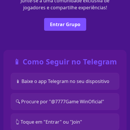
Junte-se a uma comunidade exclusiva de
jogadores e compartilhe experiências!
Entrar Grupo
📱 Como Seguir no Telegram
📱 Baixe o app Telegram no seu dispositivo
🔍 Procure por "@7777Game WinOficial"
👆 Toque em "Entrar" ou "Join"