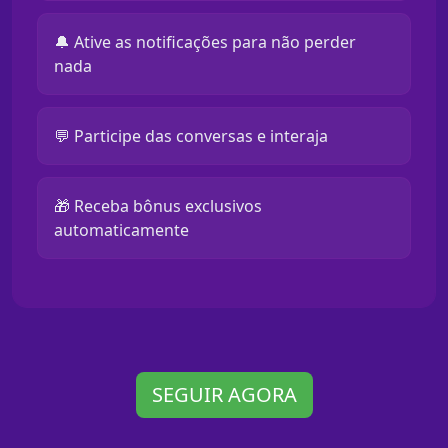
🔔 Ative as notificações para não perder
nada
💬 Participe das conversas e interaja
🎁 Receba bônus exclusivos
automaticamente
SEGUIR AGORA