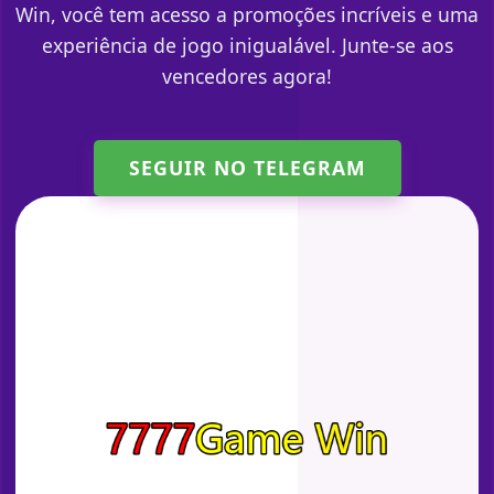
Win, você tem acesso a promoções incríveis e uma
experiência de jogo inigualável. Junte-se aos
vencedores agora!
SEGUIR NO TELEGRAM