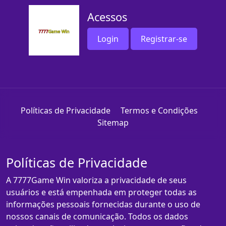
Acessos
Login
Registrar-se
Políticas de Privacidade
Termos e Condições
Sitemap
Políticas de Privacidade
A 7777Game Win valoriza a privacidade de seus
usuários e está empenhada em proteger todas as
informações pessoais fornecidas durante o uso de
nossos canais de comunicação. Todos os dados