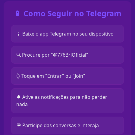
📱 Como Seguir no Telegram
📱 Baixe o app Telegram no seu dispositivo
🔍 Procure por "@776BrlOficial"
👆 Toque em "Entrar" ou "Join"
🔔 Ative as notificações para não perder
nada
💬 Participe das conversas e interaja