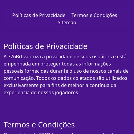
Políticas de Privacidade
Termos e Condições
Sitemap
Políticas de Privacidade
A 776Brl valoriza a privacidade de seus usuários e está
empenhada em proteger todas as informações
pessoais fornecidas durante o uso de nossos canais de
comunicação. Todos os dados coletados são utilizados
exclusivamente para fins de melhoria contínua da
experiência de nossos jogadores.
Termos e Condições