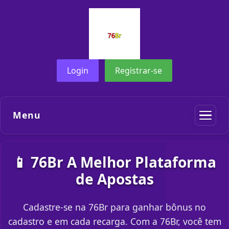
Login
Registrar-se
Menu
📱 76Br A Melhor Plataforma
de Apostas
Cadastre-se na 76Br para ganhar bônus no
cadastro e em cada recarga. Com a 76Br, você tem