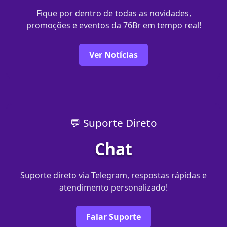
Fique por dentro de todas as novidades,
promoções e eventos da 76Br em tempo real!
Ver Notícias
💬 Suporte Direto
Chat
Suporte direto via Telegram, respostas rápidas e
atendimento personalizado!
Falar Suporte