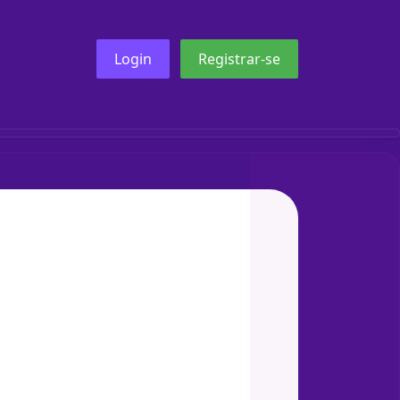
Login
Registrar-se