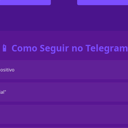
📱 Como Seguir no Telegram
ositivo
al"