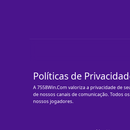
Políticas de Privacida
A 7558Win.Com valoriza a privacidade de s
de nossos canais de comunicação. Todos os 
nossos jogadores.