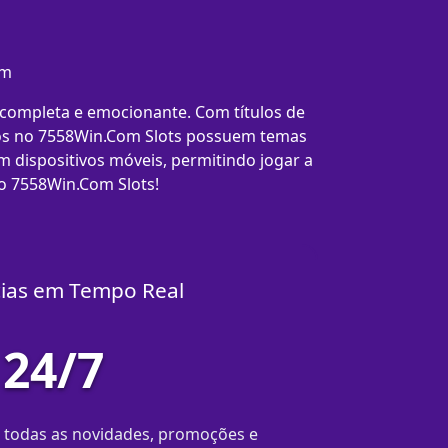
am
 completa e emocionante. Com títulos de
ogos no 7558Win.Com Slots possuem temas
om dispositivos móveis, permitindo jogar a
no 7558Win.Com Slots!
cias em Tempo Real
24/7
e todas as novidades, promoções e