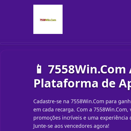
📱 7558Win.Com 
Plataforma de A
Cadastre-se na 7558Win.Com para ganh
em cada recarga. Com a 7558Win.Com, 
promoções incríveis e uma experiência d
Junte-se aos vencedores agora!