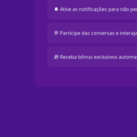
🔔 Ative as notificações para não p
💬 Participe das conversas e interaj
🎁 Receba bônus exclusivos autom