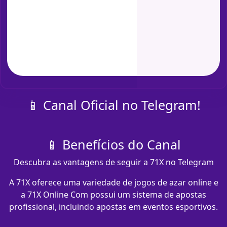
📱 Canal Oficial no Telegram!
📱 Benefícios do Canal
Descubra as vantagens de seguir a 71X no Telegram
A 71X oferece uma variedade de jogos de azar online e
a 71X Online Com possui um sistema de apostas
profissional, incluindo apostas em eventos esportivos.