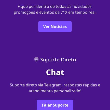
Fique por dentro de todas as novidades,
promoções e eventos da 71X em tempo real!
Ver Notícias
💬 Suporte Direto
Chat
Suporte direto via Telegram, respostas rápidas e
atendimento personalizado!
Falar Suporte