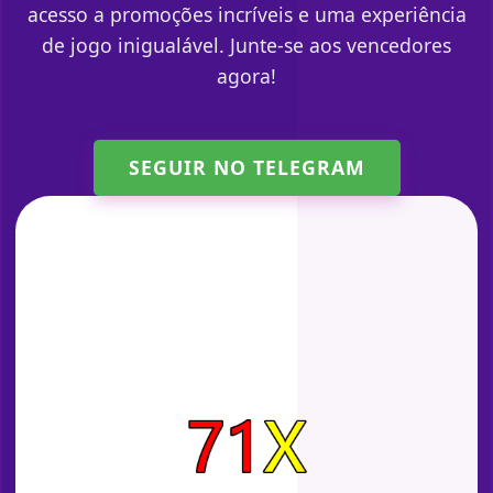
acesso a promoções incríveis e uma experiência
de jogo inigualável. Junte-se aos vencedores
agora!
SEGUIR NO TELEGRAM