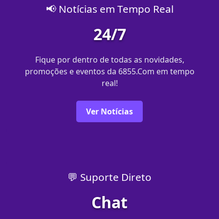
📢 Notícias em Tempo Real
24/7
Fique por dentro de todas as novidades,
promoções e eventos da 6855.Com em tempo
real!
Ver Notícias
💬 Suporte Direto
Chat