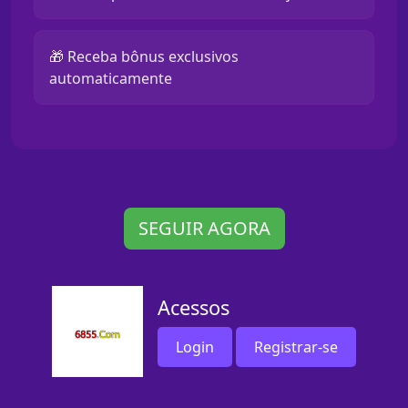
🎁 Receba bônus exclusivos
automaticamente
SEGUIR AGORA
Acessos
Login
Registrar-se