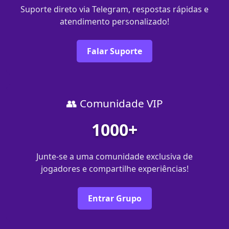
Suporte direto via Telegram, respostas rápidas e
atendimento personalizado!
Falar Suporte
👥 Comunidade VIP
1000+
Junte-se a uma comunidade exclusiva de
jogadores e compartilhe experiências!
Entrar Grupo