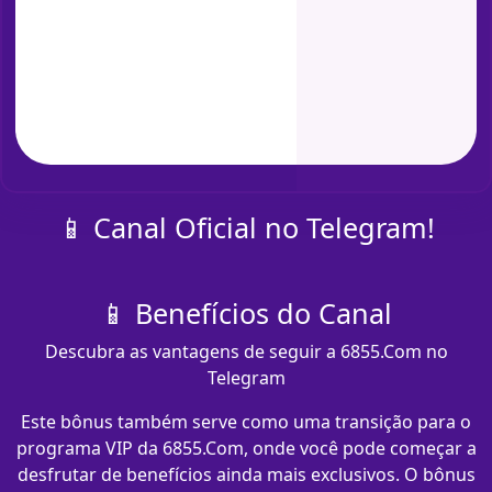
📱 Canal Oficial no Telegram!
📱 Benefícios do Canal
Descubra as vantagens de seguir a 6855.Com no
Telegram
Este bônus também serve como uma transição para o
programa VIP da 6855.Com, onde você pode começar a
desfrutar de benefícios ainda mais exclusivos. O bônus