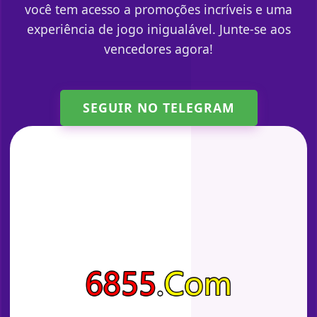
você tem acesso a promoções incríveis e uma
experiência de jogo inigualável. Junte-se aos
vencedores agora!
SEGUIR NO TELEGRAM