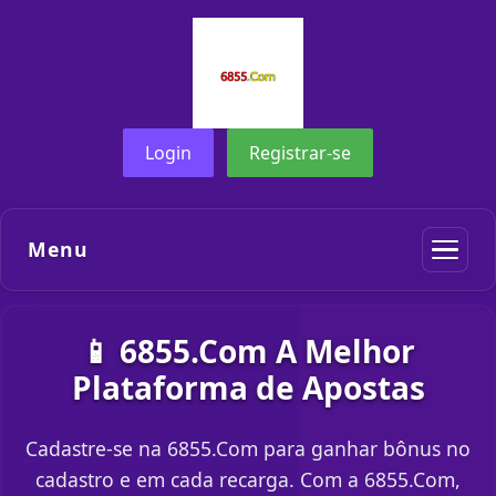
Login
Registrar-se
Menu
📱 6855.Com A Melhor
Plataforma de Apostas
Cadastre-se na 6855.Com para ganhar bônus no
cadastro e em cada recarga. Com a 6855.Com,