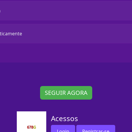
a
aticamente
SEGUIR AGORA
Acessos
Login
Registrar-se