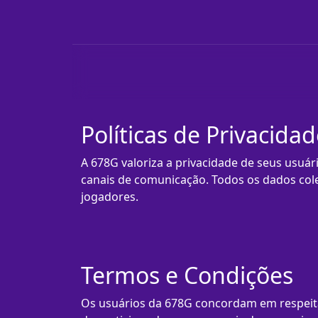
Políticas de Privacida
A 678G valoriza a privacidade de seus usuá
canais de comunicação. Todos os dados cole
jogadores.
Termos e Condições
Os usuários da 678G concordam em respeitar