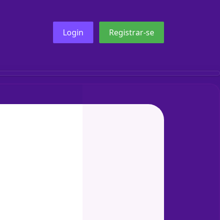
Login
Registrar-se