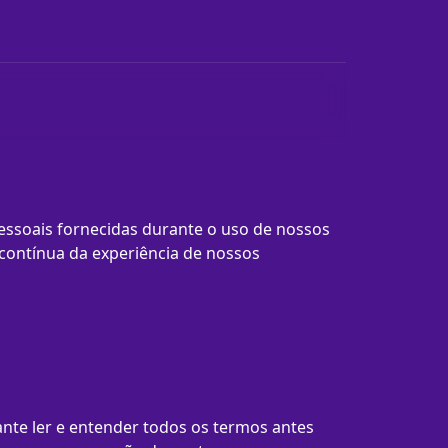
essoais fornecidas durante o uso de nossos
 contínua da experiência de nossos
nte ler e entender todos os termos antes