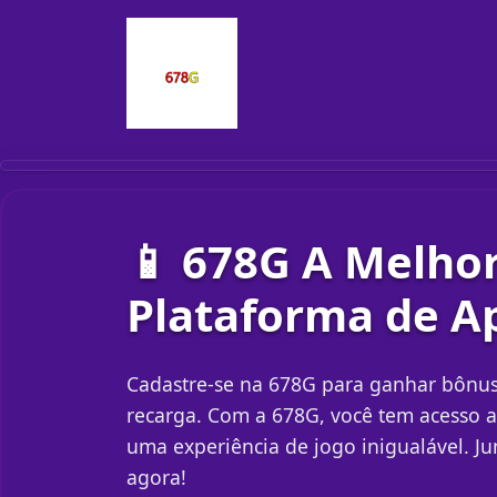
📱 678G A Melho
Plataforma de A
Cadastre-se na 678G para ganhar bônus
recarga. Com a 678G, você tem acesso a
uma experiência de jogo inigualável. J
agora!