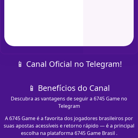
📱 Canal Oficial no Telegram!
📱 Benefícios do Canal
Descubra as vantagens de seguir a 6745 Game no
Telegram
A 6745 Game é a favorita dos jogadores brasileiros por
suas apostas acessíveis e retorno rápido — é a principal
escolha na plataforma 6745 Game Brasil .