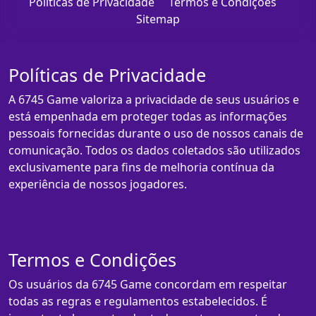
Políticas de Privacidade
Termos e Condições
Sitemap
Políticas de Privacidade
A 6745 Game valoriza a privacidade de seus usuários e
está empenhada em proteger todas as informações
pessoais fornecidas durante o uso de nossos canais de
comunicação. Todos os dados coletados são utilizados
exclusivamente para fins de melhoria contínua da
experiência de nossos jogadores.
Termos e Condições
Os usuários da 6745 Game concordam em respeitar
todas as regras e regulamentos estabelecidos. É