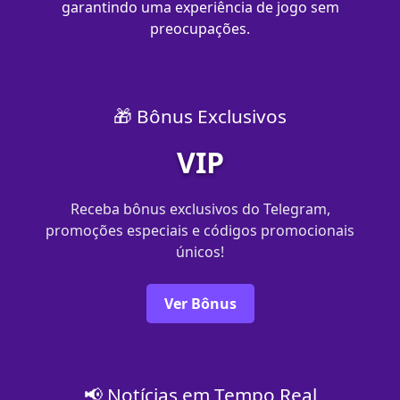
garantindo uma experiência de jogo sem
preocupações.
🎁 Bônus Exclusivos
VIP
Receba bônus exclusivos do Telegram,
promoções especiais e códigos promocionais
únicos!
Ver Bônus
📢 Notícias em Tempo Real