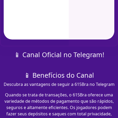
📱 Canal Oficial no Telegram!
📱 Benefícios do Canal
Descubra as vantagens de seguir a 615Bra no Telegram
Quando se trata de transações, o 615Bra oferece uma
variedade de métodos de pagamento que são rápidos,
seguros e altamente eficientes. Os jogadores podem
fazer seus depósitos e saques com total privacidade,