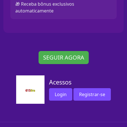
🎁 Receba bônus exclusivos
automaticamente
SEGUIR AGORA
Acessos
Login
Registrar-se