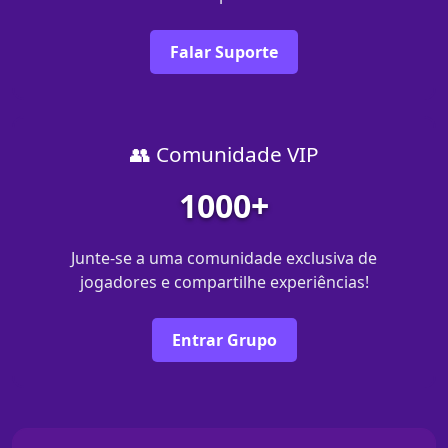
Falar Suporte
👥 Comunidade VIP
1000+
Junte-se a uma comunidade exclusiva de
jogadores e compartilhe experiências!
Entrar Grupo