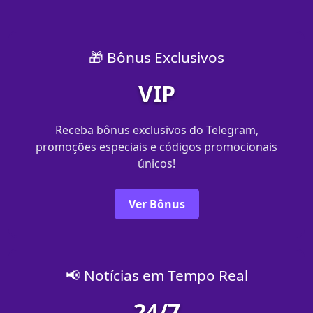
🎁 Bônus Exclusivos
VIP
Receba bônus exclusivos do Telegram,
promoções especiais e códigos promocionais
únicos!
Ver Bônus
📢 Notícias em Tempo Real
24/7