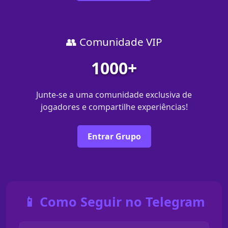
👥 Comunidade VIP
1000+
Junte-se a uma comunidade exclusiva de
jogadores e compartilhe experiências!
Entrar Grupo
📱 Como Seguir no Telegram