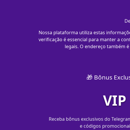
De
Nossa plataforma utiliza estas informaçõ
verificação é essencial para manter a co
legais. O endereço também é ut
🎁 Bônus Exclu
VIP
Receba bônus exclusivos do Telegra
e códigos promocionai