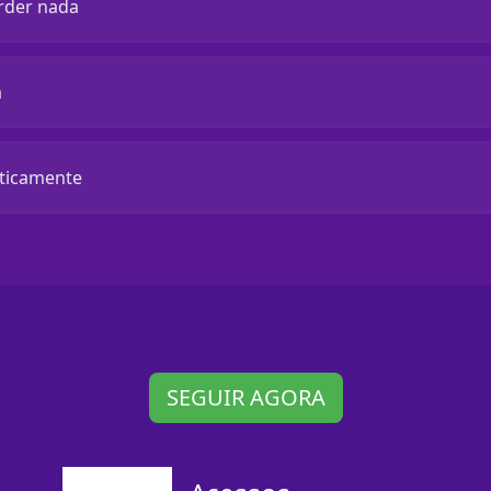
erder nada
a
aticamente
SEGUIR AGORA