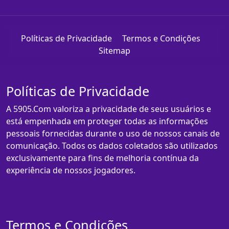
Políticas de Privacidade
Termos e Condições
Sitemap
Políticas de Privacidade
A 5905.Com valoriza a privacidade de seus usuários e
está empenhada em proteger todas as informações
pessoais fornecidas durante o uso de nossos canais de
comunicação. Todos os dados coletados são utilizados
exclusivamente para fins de melhoria contínua da
experiência de nossos jogadores.
Termos e Condições