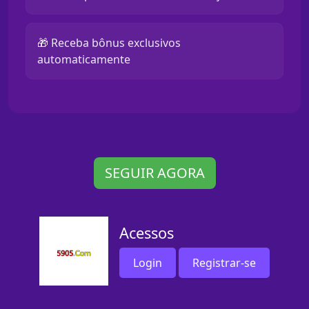
🎁 Receba bônus exclusivos
automaticamente
SEGUIR AGORA
Acessos
Login
Registrar-se