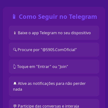
📱 Como Seguir no Telegram
📱 Baixe o app Telegram no seu dispositivo
🔍 Procure por "@5905.ComOficial"
👆 Toque em "Entrar" ou "Join"
🔔 Ative as notificações para não perder
nada
💬 Participe das conversas e interaja