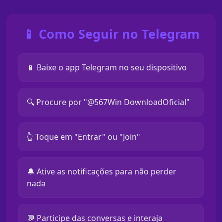
📱 Como Seguir no Telegram
📱 Baixe o app Telegram no seu dispositivo
🔍 Procure por "@567Win DownloadOficial"
👆 Toque em "Entrar" ou "Join"
🔔 Ative as notificações para não perder
nada
💬 Participe das conversas e interaja