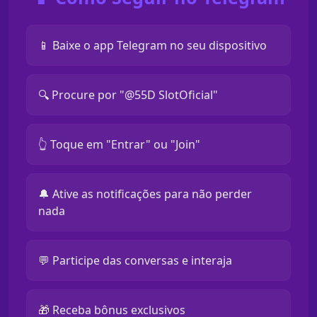
📱 Baixe o app Telegram no seu dispositivo
🔍 Procure por "@55D SlotOficial"
👆 Toque em "Entrar" ou "Join"
🔔 Ative as notificações para não perder
nada
💬 Participe das conversas e interaja
🎁 Receba bônus exclusivos