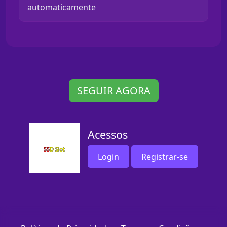
automaticamente
SEGUIR AGORA
Acessos
Login
Registrar-se