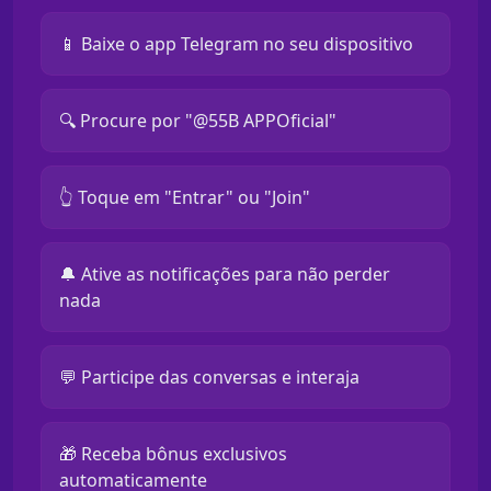
📱 Baixe o app Telegram no seu dispositivo
🔍 Procure por "@55B APPOficial"
👆 Toque em "Entrar" ou "Join"
🔔 Ative as notificações para não perder
nada
💬 Participe das conversas e interaja
🎁 Receba bônus exclusivos
automaticamente