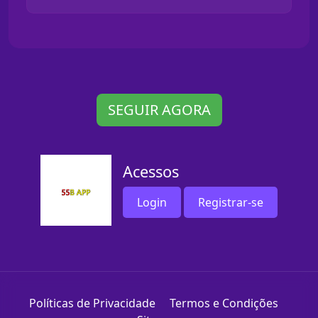
SEGUIR AGORA
Acessos
Login
Registrar-se
Políticas de Privacidade
Termos e Condições