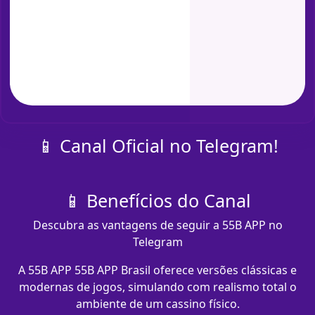
📱 Canal Oficial no Telegram!
📱 Benefícios do Canal
Descubra as vantagens de seguir a 55B APP no
Telegram
A 55B APP 55B APP Brasil oferece versões clássicas e
modernas de jogos, simulando com realismo total o
ambiente de um cassino físico.