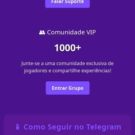
Falar Suporte
👥 Comunidade VIP
1000+
Junte-se a uma comunidade exclusiva de
jogadores e compartilhe experiências!
Entrar Grupo
📱 Como Seguir no Telegram