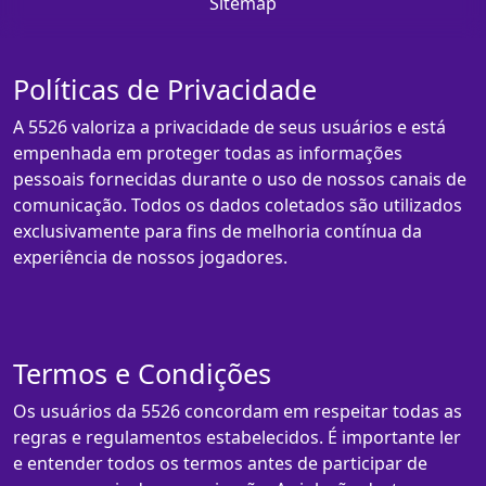
Sitemap
Políticas de Privacidade
A 5526 valoriza a privacidade de seus usuários e está
empenhada em proteger todas as informações
pessoais fornecidas durante o uso de nossos canais de
comunicação. Todos os dados coletados são utilizados
exclusivamente para fins de melhoria contínua da
experiência de nossos jogadores.
Termos e Condições
Os usuários da 5526 concordam em respeitar todas as
regras e regulamentos estabelecidos. É importante ler
e entender todos os termos antes de participar de