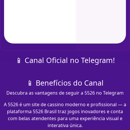
📱 Canal Oficial no Telegram!
📱 Benefícios do Canal
Descubra as vantagens de seguir a 5526 no Telegram
A 5526 é um site de cassino moderno e profissional — a
plataforma 5526 Brasil traz jogos inovadores e conta
com belas atendentes para uma experiência visual e
interativa única.