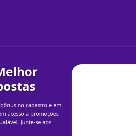
Melhor
postas
 bônus no cadastro e em
tem acesso a promoções
ualável. Junte-se aos