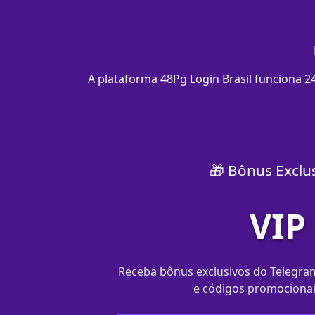
A plataforma 48Pg Login Brasil funciona 
🎁 Bônus Exclu
VIP
Receba bônus exclusivos do Telegra
e códigos promocionai