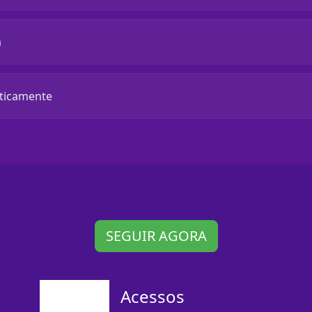
a
aticamente
SEGUIR AGORA
Acessos