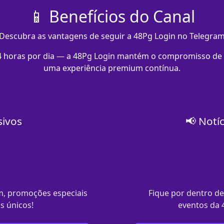
📱 Benefícios do Canal
Descubra as vantagens de seguir a 48Pg Login no Telegra
24 horas por dia — a 48Pg Login mantém o compromisso de s
uma experiência premium contínua.
sivos
📢 Notí
m, promoções especiais
Fique por dentro d
s únicos!
eventos da 