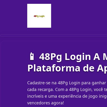
📱 48Pg Login A 
Plataforma de A
Cadastre-se na 48Pg Login para ganhar
cada recarga. Com a 48Pg Login, você 
incríveis e uma experiência de jogo inig
vencedores agora!