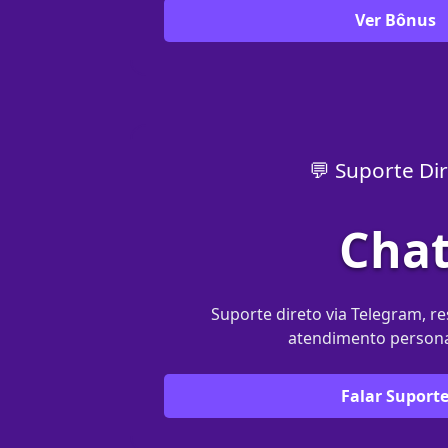
Ver Bônus
💬 Suporte Di
Cha
Suporte direto via Telegram, r
atendimento persona
Falar Suport