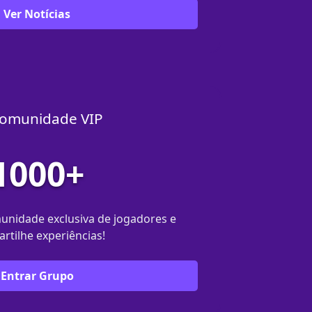
Ver Notícias
Comunidade VIP
1000+
unidade exclusiva de jogadores e
rtilhe experiências!
Entrar Grupo