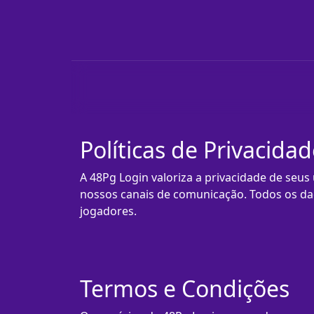
Políticas de Privacida
A 48Pg Login valoriza a privacidade de seu
nossos canais de comunicação. Todos os dad
jogadores.
Termos e Condições