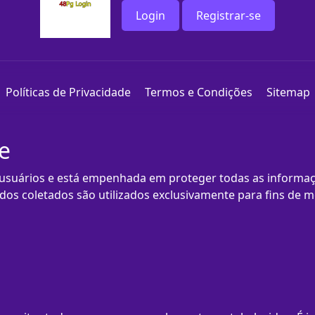
Login
Registrar-se
Políticas de Privacidade
Termos e Condições
Sitemap
de
s usuários e está empenhada em proteger todas as informa
os coletados são utilizados exclusivamente para fins de m