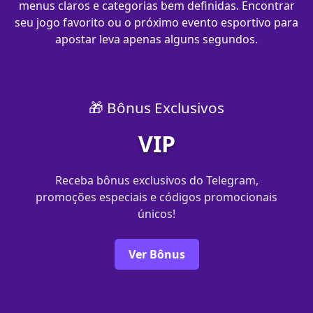
menus claros e categorias bem definidas. Encontrar
seu jogo favorito ou o próximo evento esportivo para
apostar leva apenas alguns segundos.
🎁 Bônus Exclusivos
VIP
Receba bônus exclusivos do Telegram,
promoções especiais e códigos promocionais
únicos!
Ver Bônus