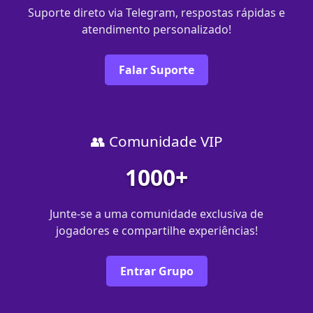
Suporte direto via Telegram, respostas rápidas e
atendimento personalizado!
Falar Suporte
👥 Comunidade VIP
1000+
Junte-se a uma comunidade exclusiva de
jogadores e compartilhe experiências!
Entrar Grupo