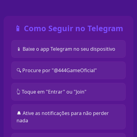
📱 Como Seguir no Telegram
📱 Baixe o app Telegram no seu dispositivo
🔍 Procure por "@444GameOficial"
👆 Toque em "Entrar" ou "Join"
🔔 Ative as notificações para não perder
nada