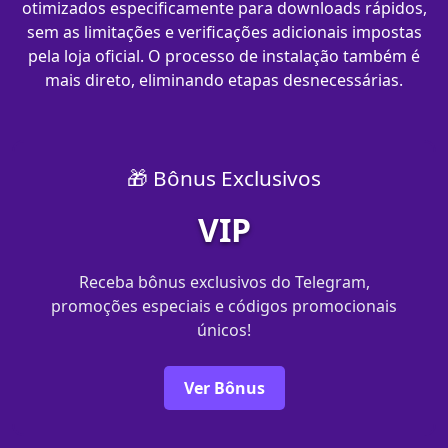
otimizados especificamente para downloads rápidos,
sem as limitações e verificações adicionais impostas
pela loja oficial. O processo de instalação também é
mais direto, eliminando etapas desnecessárias.
🎁 Bônus Exclusivos
VIP
Receba bônus exclusivos do Telegram,
promoções especiais e códigos promocionais
únicos!
Ver Bônus