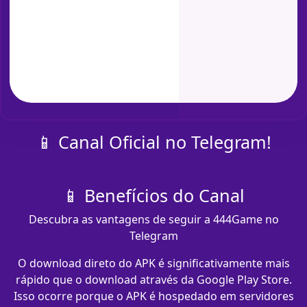
📱 Canal Oficial no Telegram!
📱 Benefícios do Canal
Descubra as vantagens de seguir a 444Game no
Telegram
O download direto do APK é significativamente mais
rápido que o download através da Google Play Store.
Isso ocorre porque o APK é hospedado em servidores