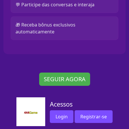
💬 Participe das conversas e interaja
🎁 Receba bônus exclusivos
automaticamente
SEGUIR AGORA
Acessos
Login
Registrar-se