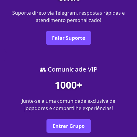
Suporte direto via Telegram, respostas rápidas e
atendimento personalizado!
Falar Suporte
👥 Comunidade VIP
1000+
Junte-se a uma comunidade exclusiva de
jogadores e compartilhe experiências!
Entrar Grupo