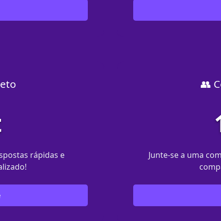
reto
👥 
t
espostas rápidas e
Junte-se a uma com
lizado!
compa
e