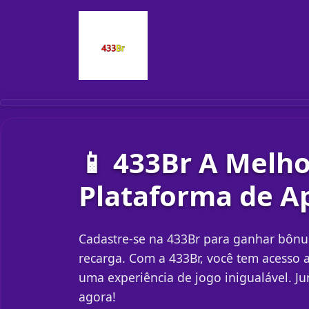
📱 433Br A Melh
Plataforma de A
Cadastre-se na 433Br para ganhar bônu
recarga. Com a 433Br, você tem acesso a
uma experiência de jogo inigualável. J
agora!