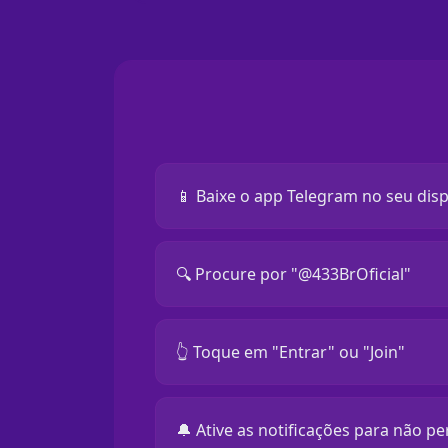
📱 Baixe o app Telegram no seu disp
🔍 Procure por "@433BrOficial"
👆 Toque em "Entrar" ou "Join"
🔔 Ative as notificações para não p