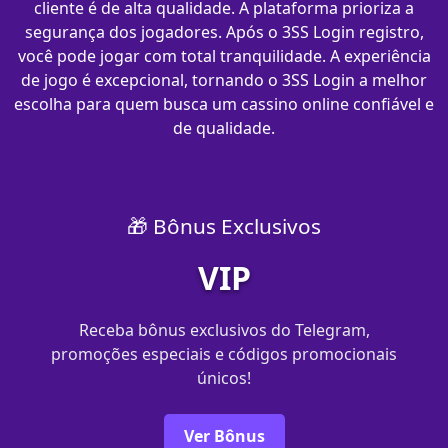
cliente é de alta qualidade. A plataforma prioriza a
segurança dos jogadores. Após o 3SS Login registro,
você pode jogar com total tranquilidade. A experiência
de jogo é excepcional, tornando o 3SS Login a melhor
escolha para quem busca um cassino online confiável e
de qualidade.
🎁 Bônus Exclusivos
VIP
Receba bônus exclusivos do Telegram,
promoções especiais e códigos promocionais
únicos!
Ver Bônus