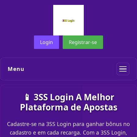
Login
Registrar-se
Menu
📱 3SS Login A Melhor
Plataforma de Apostas
Cadastre-se na 3SS Login para ganhar bônus no
cadastro e em cada recarga. Com a 3SS Login,