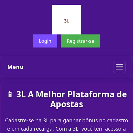
Login
Registrar-se
Menu
📱 3L A Melhor Plataforma de
Apostas
Cadastre-se na 3L para ganhar bônus no cadastro
e em cada recarga. Com a 3L, você tem acesso a