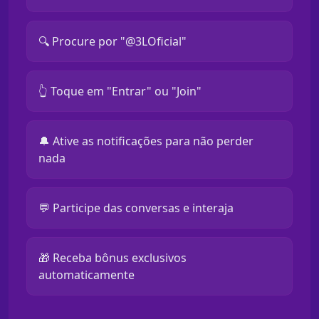
🔍 Procure por "@3LOficial"
👆 Toque em "Entrar" ou "Join"
🔔 Ative as notificações para não perder
nada
💬 Participe das conversas e interaja
🎁 Receba bônus exclusivos
automaticamente