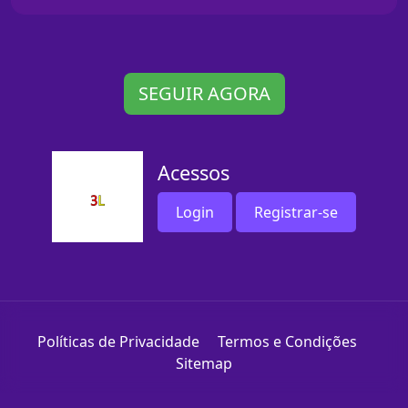
SEGUIR AGORA
Acessos
Login
Registrar-se
Políticas de Privacidade
Termos e Condições
Sitemap