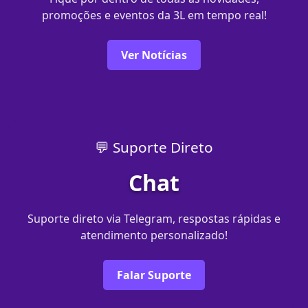
promoções e eventos da 3L em tempo real!
Ver Notícias
💬 Suporte Direto
Chat
Suporte direto via Telegram, respostas rápidas e
atendimento personalizado!
Falar Suporte