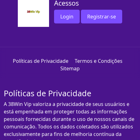
Acessos
Login
Registrar-se
Políticas de Privacidade
Termos e Condições
Sitemap
Políticas de Privacidade
A 38Win Vip valoriza a privacidade de seus usuários e
está empenhada em proteger todas as informações
pessoais fornecidas durante o uso de nossos canais de
comunicação. Todos os dados coletados são utilizados
exclusivamente para fins de melhoria contínua da