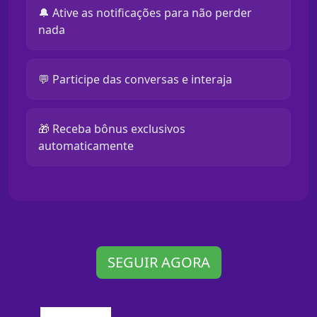
🔔 Ative as notificações para não perder
nada
💬 Participe das conversas e interaja
🎁 Receba bônus exclusivos
automaticamente
SEGUIR AGORA