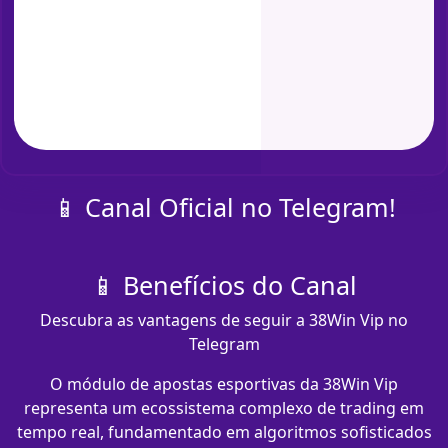
📱 Canal Oficial no Telegram!
📱 Benefícios do Canal
Descubra as vantagens de seguir a 38Win Vip no
Telegram
O módulo de apostas esportivas da 38Win Vip
representa um ecossistema complexo de trading em
tempo real, fundamentado em algoritmos sofisticados