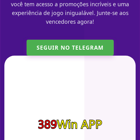
você tem acesso a promoções incríveis e uma
experiência de jogo inigualável. Junte-se aos
vencedores agora!
SEGUIR NO TELEGRAM