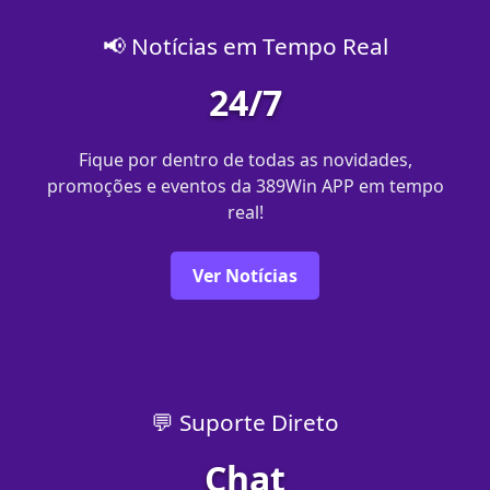
📢 Notícias em Tempo Real
24/7
Fique por dentro de todas as novidades,
promoções e eventos da 389Win APP em tempo
real!
Ver Notícias
💬 Suporte Direto
Chat