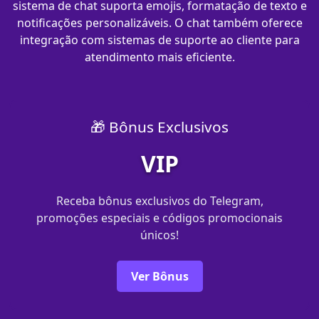
sistema de chat suporta emojis, formatação de texto e
notificações personalizáveis. O chat também oferece
integração com sistemas de suporte ao cliente para
atendimento mais eficiente.
🎁 Bônus Exclusivos
VIP
Receba bônus exclusivos do Telegram,
promoções especiais e códigos promocionais
únicos!
Ver Bônus