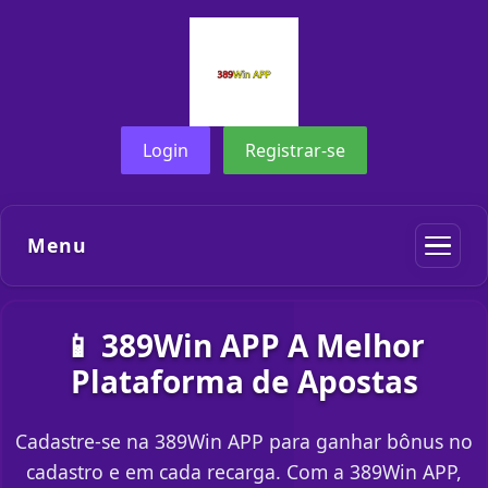
Login
Registrar-se
Menu
📱 389Win APP A Melhor
Plataforma de Apostas
Cadastre-se na 389Win APP para ganhar bônus no
cadastro e em cada recarga. Com a 389Win APP,