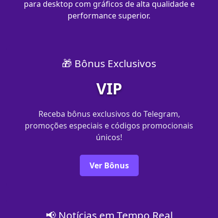
para desktop com gráficos de alta qualidade e
performance superior.
🎁 Bônus Exclusivos
VIP
Receba bônus exclusivos do Telegram,
promoções especiais e códigos promocionais
únicos!
Ver Bônus
📢 Notícias em Tempo Real