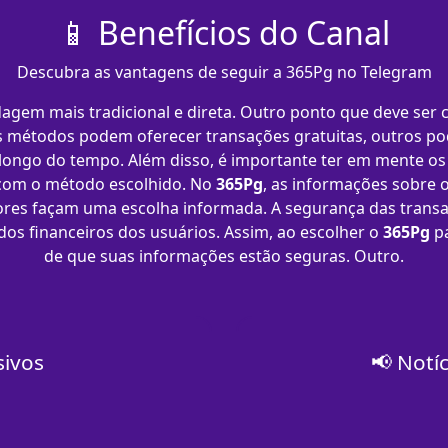
📱 Benefícios do Canal
Descubra as vantagens de seguir a 365Pg no Telegram
gem mais tradicional e direta. Outro ponto que deve ser c
métodos podem oferecer transações gratuitas, outros p
 longo do tempo. Além disso, é importante ter em mente o
o com o método escolhido. No
365Pg
, as informações sobre
res façam uma escolha informada. A segurança das transa
dos financeiros dos usuários. Assim, ao escolher o
365Pg
pa
de que suas informações estão seguras. Outro.
sivos
📢 Notí