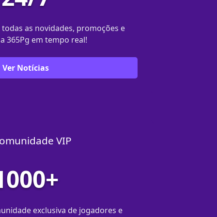
e todas as novidades, promoções e
a 365Pg em tempo real!
Ver Notícias
Comunidade VIP
1000+
unidade exclusiva de jogadores e