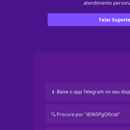
atendimento persona
Falar Suport
📱 Baixe o app Telegram no seu disp
🔍 Procure por "@365PgOficial"