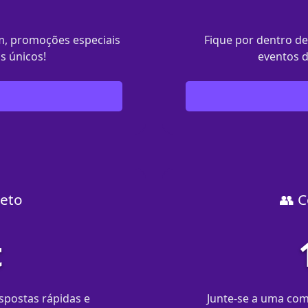
m, promoções especiais
Fique por dentro d
s únicos!
eventos d
reto
👥 
t
espostas rápidas e
Junte-se a uma com