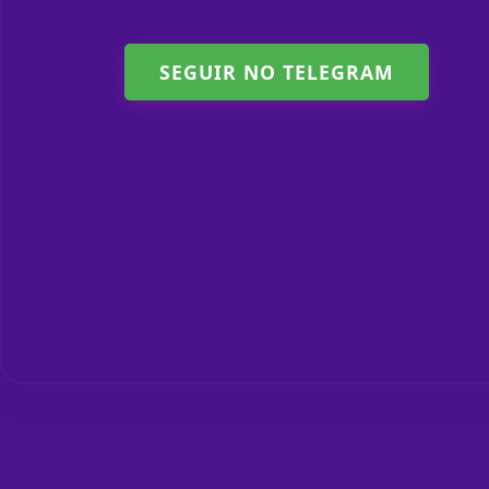
SEGUIR NO TELEGRAM