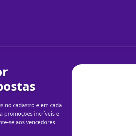
or
postas
s no cadastro e em cada
a promoções incríveis e
unte-se aos vencedores