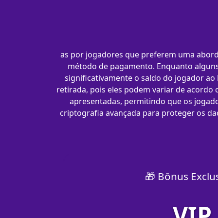
as por jogadores que preferem uma aborda
método de pagamento. Enquanto alguns 
significativamente o saldo do jogador ao
retirada, pois eles podem variar de acord
apresentadas, permitindo que os jogado
criptografia avançada para proteger os da
🎁 Bônus Exclu
VIP