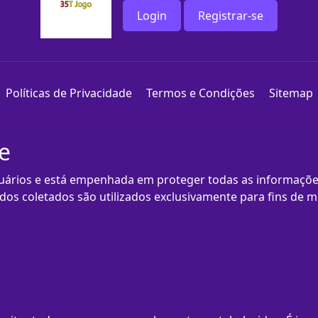
Login
Registrar-se
Políticas de Privacidade
Termos e Condições
Sitemap
de
usuários e está empenhada em proteger todas as informaçõe
os coletados são utilizados exclusivamente para fins de m