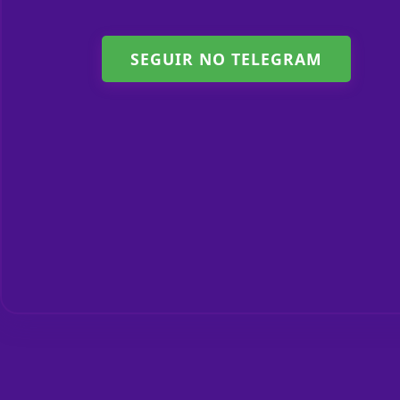
SEGUIR NO TELEGRAM