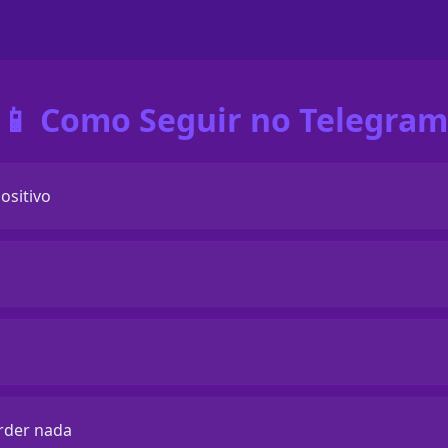
📱 Como Seguir no Telegram
ositivo
erder nada