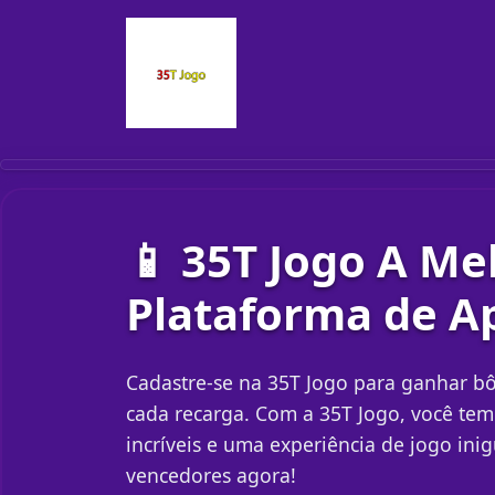
📱 35T Jogo A Me
Plataforma de A
Cadastre-se na 35T Jogo para ganhar b
cada recarga. Com a 35T Jogo, você te
incríveis e uma experiência de jogo inig
vencedores agora!