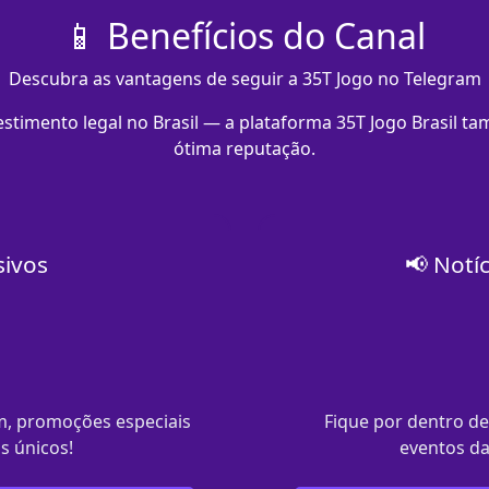
📱 Benefícios do Canal
Descubra as vantagens de seguir a 35T Jogo no Telegram
estimento legal no Brasil — a plataforma 35T Jogo Brasil
ótima reputação.
sivos
📢 Notí
m, promoções especiais
Fique por dentro d
s únicos!
eventos da