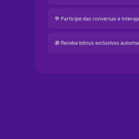
💬 Participe das conversas e interaj
🎁 Receba bônus exclusivos autom