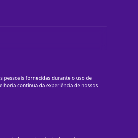
s pessoais fornecidas durante o uso de
elhoria contínua da experiência de nossos