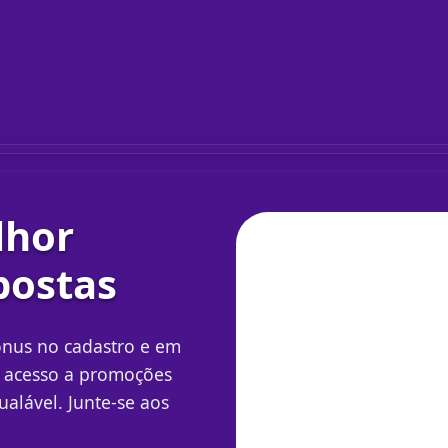
lhor
postas
ônus no cadastro e em
m acesso a promoções
ualável. Junte-se aos