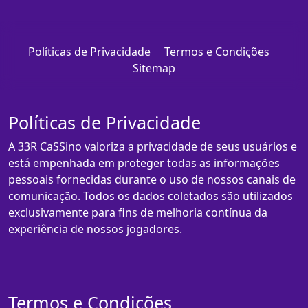
Políticas de Privacidade
Termos e Condições
Sitemap
Políticas de Privacidade
A 33R CaSSino valoriza a privacidade de seus usuários e
está empenhada em proteger todas as informações
pessoais fornecidas durante o uso de nossos canais de
comunicação. Todos os dados coletados são utilizados
exclusivamente para fins de melhoria contínua da
experiência de nossos jogadores.
Termos e Condições