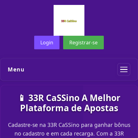
Login
Registrar-se
Menu
📱 33R CaSSino A Melhor
Plataforma de Apostas
Cadastre-se na 33R CaSSino para ganhar bônus
no cadastro e em cada recarga. Com a 33R