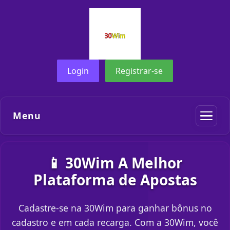
Login
Registrar-se
Menu
📱 30Wim A Melhor
Plataforma de Apostas
Cadastre-se na 30Wim para ganhar bônus no
cadastro e em cada recarga. Com a 30Wim, você