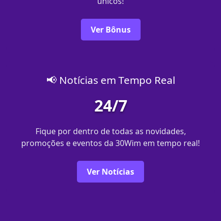
únicos!
Ver Bônus
📢 Notícias em Tempo Real
24/7
Fique por dentro de todas as novidades,
promoções e eventos da 30Wim em tempo real!
Ver Notícias