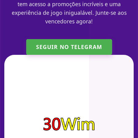
tem acesso a promoções incríveis e uma
experiência de jogo inigualável. Junte-se aos
vencedores agora!
SEGUIR NO TELEGRAM