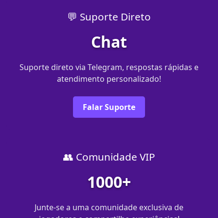
💬 Suporte Direto
Chat
Suporte direto via Telegram, respostas rápidas e
atendimento personalizado!
Falar Suporte
👥 Comunidade VIP
1000+
Junte-se a uma comunidade exclusiva de