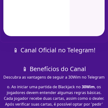
📱 Canal Oficial no Telegram!
📱 Benefícios do Canal
Descubra as vantagens de seguir a 30Wim no Telegram
o. Ao iniciar uma partida de Blackjack no
30Wim
, os
jogadores devem entender algumas regras básicas.
Cada jogador recebe duas cartas, assim como o dealer.
Após verificar suas cartas, é possível optar por 'pedir'