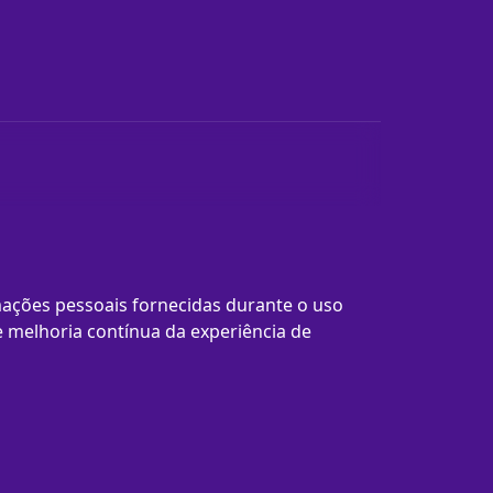
mações pessoais fornecidas durante o uso
e melhoria contínua da experiência de