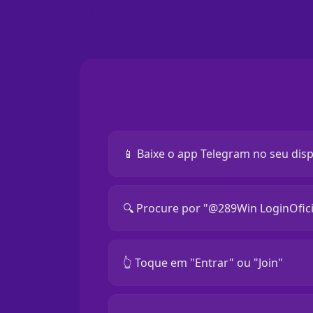
📱 Baixe o app Telegram no seu disp
🔍 Procure por "@289Win LoginOfici
👆 Toque em "Entrar" ou "Join"