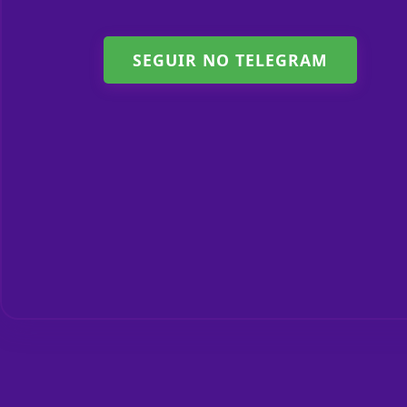
SEGUIR NO TELEGRAM