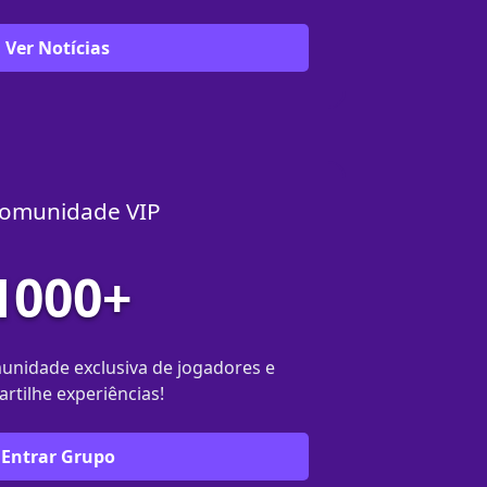
Ver Notícias
Comunidade VIP
1000+
unidade exclusiva de jogadores e
rtilhe experiências!
Entrar Grupo