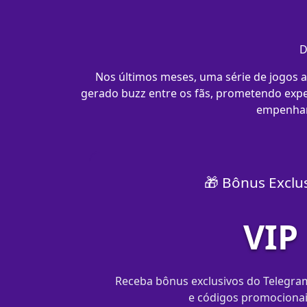
D
Nos últimos meses, uma série de jogos a
gerado buzz entre os fãs, prometendo exper
empenhan
🎁 Bônus Exclu
VIP
Receba bônus exclusivos do Telegra
e códigos promocionai