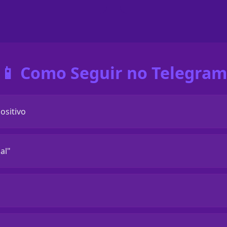
📱 Como Seguir no Telegram
ositivo
al"