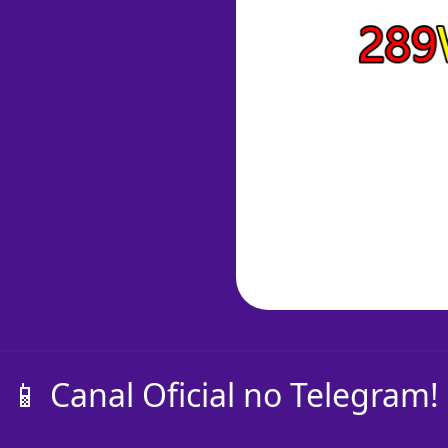
📱 Canal Oficial no Telegram!