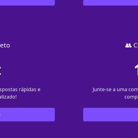
reto
👥 
t
espostas rápidas e
Junte-se a uma com
lizado!
compa
e