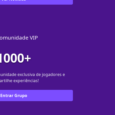
Comunidade VIP
1000+
unidade exclusiva de jogadores e
rtilhe experiências!
Entrar Grupo