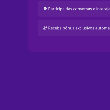
💬 Participe das conversas e interaj
🎁 Receba bônus exclusivos autom