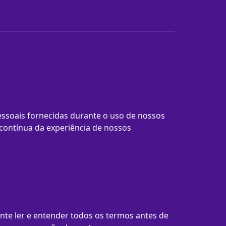
essoais fornecidas durante o uso de nossos
 contínua da experiência de nossos
nte ler e entender todos os termos antes de